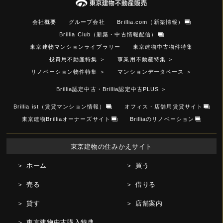
会社概要
グループ会社
Brillia.com（新築情報）
Brillia Club（新築・中古情報配信）
東京建物マンションライブラリー
東京建物中古物件特集
投資用不動産特集
＞
事業用不動産特集
＞
リノベーション物件特集
＞
マンションデータベース
＞
Brillia認定中古・Brillia認定中古PLUS
＞
Brillia ist（賃貸マンション情報）
オフィス・店舗用賃貸サイト
東京建物Brilliaオーナーズサイト
Brilliaのリノベーション
東京建物の住みかえサイト
＞ ホーム
＞ 買う
＞ 売る
＞ 借りる
＞ 貸す
＞ 店舗案内
＞ 東京建物中古購入特典