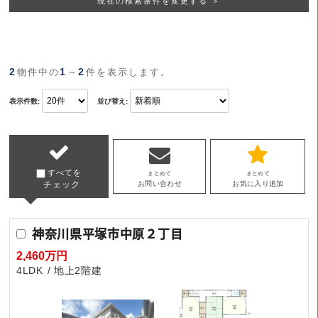
現在の検索条件を変更する ＞
2
1
2
物件中の
～
件を表示します。
表示件数:
並び替え:
すべてを
まとめて
まとめて
チェック
お問い合わせ
お気に入り追加
神奈川県平塚市中原２丁目
2,460万円
4LDK
地上2階建