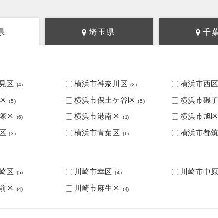
県
埼玉県
千
見区
横浜市神奈川区
横浜市西
(4)
(2)
区
横浜市保土ケ谷区
横浜市磯
(5)
(5)
塚区
横浜市港南区
横浜市旭
(6)
(1)
区
横浜市青葉区
横浜市都
(3)
(6)
崎区
川崎市幸区
川崎市中
(5)
(4)
前区
川崎市麻生区
(4)
(4)