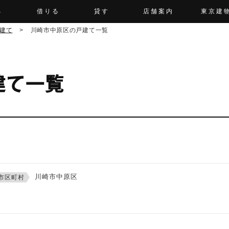
る
借りる
貸す
店舗案内
東京建
建て
>
川崎市中原区の戸建て一覧
建て一覧
川崎市中原区