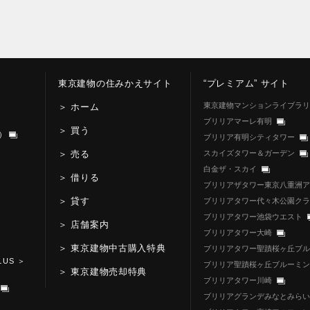
東京建物の住みかえサイト
“プレミアム” サイト
東京建物マンションライブラリ
＞ ホーム
ブリリアマーレ有明
＞ 買う
信）
ブリリア有明シティタワー
＞ 売る
スカイズタワー＆ガーデン
白金ザ・スカイ
＞ 借りる
ブリリアザタワー東京八重洲ア
＞ 貸す
ブリリアタワー代々木公園クラ
ブリリアタワー池袋ウエスト
＞ 店舗案内
ブリリアタワー大崎
＞ 東京建物中古購入特典
ブリリアタワー聖蹟桜ヶ丘ブル
LUS
＞
ブリリア聖蹟桜ヶ丘ブルーミン
＞ 東京建物売却特典
ブリリアタワー川崎
ブリリアグランデみなとみらい