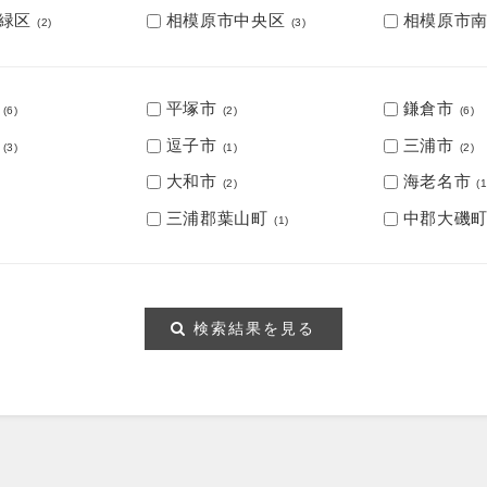
緑区
相模原市中央区
相模原市
(2)
(3)
平塚市
鎌倉市
(6)
(2)
(6)
逗子市
三浦市
(3)
(1)
(2)
大和市
海老名市
)
(2)
(1
三浦郡葉山町
中郡大磯
)
(1)
検索結果を見る