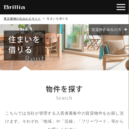
東京建物の住みかえサイト
>
住まいを借りる
賃貸仲介会社の方
住まいを
借りる
Rent
物件を探す
Search
こちらでは当社が管理する入居者募集中の賃貸物件をお探し頂
けます。それぞれ「地域」や「沿線」「フリーワード」等から