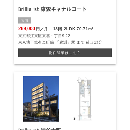
Brillia ist 東雲キャナルコート
賃 貸
269,000
13階
2LDK
70.71m²
円／月
東京都江東区東雲１丁目9-22
東京地下鉄有楽町線
「豊洲」駅 まで
徒歩13分
物件詳細はこちら