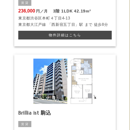
賃 貸
236,000
3階
1LDK
42.19m²
円／月
東京都渋谷区本町４丁目4-13
東京都大江戸線
「西新宿五丁目」駅 まで
徒歩8分
物件詳細はこちら
Brillia ist 駒込
賃 貸