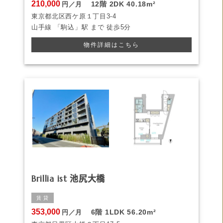
210,000
12階
2DK
40.18m²
円／月
東京都北区西ケ原１丁目3-4
山手線
「駒込」駅 まで
徒歩5分
物件詳細はこちら
Brillia ist 池尻大橋
賃 貸
353,000
6階
1LDK
56.20m²
円／月