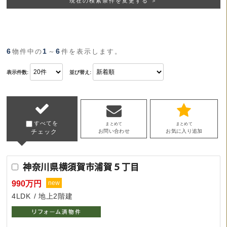
現在の検索条件を変更する ＞
6
1
6
物件中の
～
件を表示します。
表示件数:
並び替え:
すべてを
まとめて
まとめて
チェック
お問い合わせ
お気に入り追加
神奈川県横須賀市浦賀５丁目
990万円
new
4LDK
地上2階建