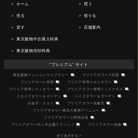
＞ ホーム
＞ 買う
＞ 売る
＞ 借りる
＞ 貸す
＞ 店舗案内
＞ 東京建物中古購入特典
＞ 東京建物売却特典
“プレミアム” サイト
東京建物マンションライブラリー
ブリリアタワーズ目黒
ブリリアマーレ有明
ブリリア有明スカイタワー
ブリリア有明シティタワー
ブリリアタワー有明ミッドクロス
スカイズタワー＆ガーデン
ベイズタワー＆ガーデン
白金ザ・スカイ
ブリリアタワー浜離宮
ブリリアザタワー東京八重洲アベニュー
ブリリアタワー上野池之端
ブリリアタワー代々木公園クラッシィ
ブリリアタワー池袋
全て表示する >