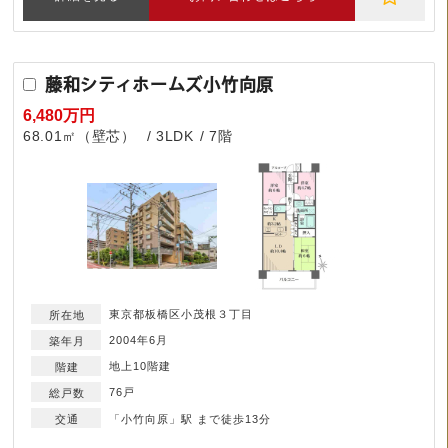
藤和シティホームズ小竹向原
6,480万円
68.01㎡（壁芯）
3LDK
7階
東京都板橋区小茂根３丁目
2004年6月
地上10階建
76戸
「小竹向原」駅 まで徒歩13分