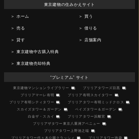
東京建物の住みかえサイト
＞ ホーム
＞ 買う
＞ 売る
＞ 借りる
＞ 貸す
＞ 店舗案内
＞ 東京建物中古購入特典
＞ 東京建物売却特典
“プレミアム” サイト
東京建物マンションライブラリー
ブリリアタワーズ目黒
ブリリアマーレ有明
ブリリア有明スカイタワー
ブリリア有明シティタワー
ブリリアタワー有明ミッドクロス
スカイズタワー＆ガーデン
ベイズタワー＆ガーデン
白金ザ・スカイ
ブリリアタワー浜離宮
ブリリアザタワー東京八重洲アベニュー
ブリリアタワー上野池之端
ブリリアタワー代々木公園クラッシィ
ブリリアタワー池袋