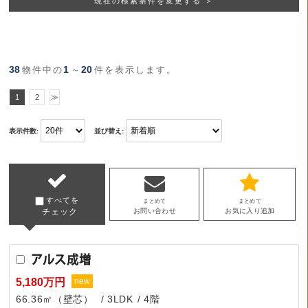
現在の検索条件を変更する ＞
38
1
20
物件中の
～
件を表示します。
1
2
≫
表示件数:
並び替え:
すべてを
まとめて
まとめて
チェック
お問い合わせ
お気に入り追加
アルス成増
5,180万円
new
66.36㎡（壁芯）
3LDK
4階