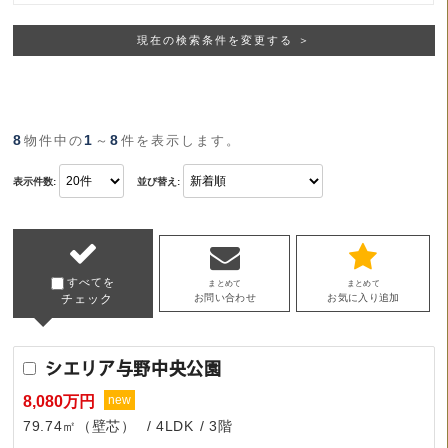
現在の検索条件を変更する ＞
8
1
8
物件中の
～
件を表示します。
表示件数:
並び替え:
すべてを
まとめて
まとめて
チェック
お問い合わせ
お気に入り追加
シエリア与野中央公園
8,080万円
new
79.74㎡（壁芯）
4LDK
3階