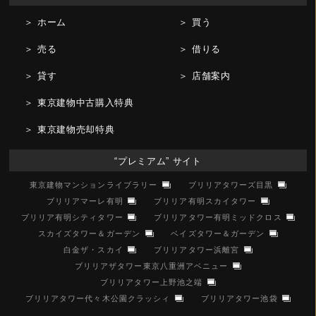
＞ ホーム
＞ 買う
＞ 売る
＞ 借りる
＞ 貸す
＞ 店舗案内
＞ 東京建物中古購入特典
＞ 東京建物売却特典
“プレミアム” サイト
東京建物マンションライブラリー
ブリリアタワーズ目黒
ブリリアマーレ有明
ブリリア有明スカイタワー
ブリリア有明シティタワー
ブリリアタワー有明ミッドクロス
スカイズタワー＆ガーデン
ベイズタワー＆ガーデン
白金ザ・スカイ
ブリリアタワー浜離宮
ブリリアザタワー東京八重洲アベニュー
ブリリアタワー上野池之端
ブリリアタワー代々木公園クラッシィ
ブリリアタワー池袋