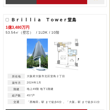
Ｂｒｉｌｌｉａ Ｔｏｗｅｒ堂島
1億3,480万円
53.54㎡（壁芯）
1LDK
10階
大阪府大阪市北区堂島２丁目
2024年1月
地上49階 地下1階建
457戸
「西梅田」駅 まで徒歩6分
「大阪」駅 まで徒歩11分