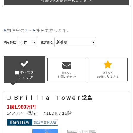
現在の検索条件を変更する ＞
6
1
6
物件中の
～
件を表示します。
表示件数:
並び替え:
すべてを
まとめて
まとめて
チェック
お問い合わせ
お気に入り追加
Ｂｒｉｌｌｉａ Ｔｏｗｅｒ堂島
1億1,980万円
54.47㎡（壁芯）
1LDK
15階