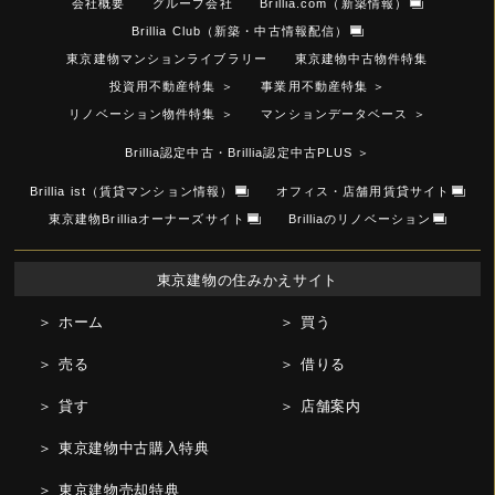
会社概要
グループ会社
Brillia.com（新築情報）
Brillia Club（新築・中古情報配信）
東京建物マンションライブラリー
東京建物中古物件特集
投資用不動産特集
＞
事業用不動産特集
＞
リノベーション物件特集
＞
マンションデータベース
＞
Brillia認定中古・Brillia認定中古PLUS
＞
Brillia ist（賃貸マンション情報）
オフィス・店舗用賃貸サイト
東京建物Brilliaオーナーズサイト
Brilliaのリノベーション
東京建物の住みかえサイト
＞ ホーム
＞ 買う
＞ 売る
＞ 借りる
＞ 貸す
＞ 店舗案内
＞ 東京建物中古購入特典
＞ 東京建物売却特典