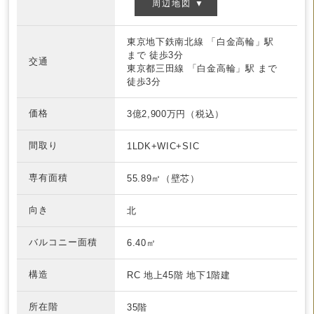
周辺地図 ▼
東京地下鉄南北線
「白金高輪」駅
まで
徒歩3分
交通
東京都三田線
「白金高輪」駅 まで
徒歩3分
価格
3億2,900万円（税込）
間取り
1LDK+WIC+SIC
専有面積
55.89㎡（壁芯）
向き
北
バルコニー面積
6.40㎡
構造
RC
地上45階 地下1階建
所在階
35階