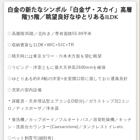
白金の新たなシンボル「白金ザ・スカイ」高層
階35階／眺望良好なゆとりある1LDK
◇高層階35階／北向き／専有面積55.89平米
◇収納豊富な1LDK+WIC+SIC+TR
◇晴天時には東京タワー・六本木方面を望む眺望
◇リビング・洋室ともに最大天井高2600mmを確保
◇ゆとりある約8.8帖の洋室×全室開口部に面しており通風良好
◇充実の室内設備
＊床暖房・天井埋込型エアコン(LD部分)／ガラストップ3口コン
ロ／ディスポーザ／浄水器
＊食洗機／カップボード／フルオートバス／浴室乾燥機／キッチ
ン・洗面台カウンター(Caesarstone)／タンクレストイレetc.
◇ペット飼育可(細則有)