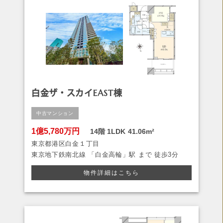
白金ザ・スカイEAST棟
中古マンション
1億5,780万円
14階
1LDK
41.06m²
東京都港区白金１丁目
東京地下鉄南北線
「白金高輪」駅 まで
徒歩3分
物件詳細はこちら