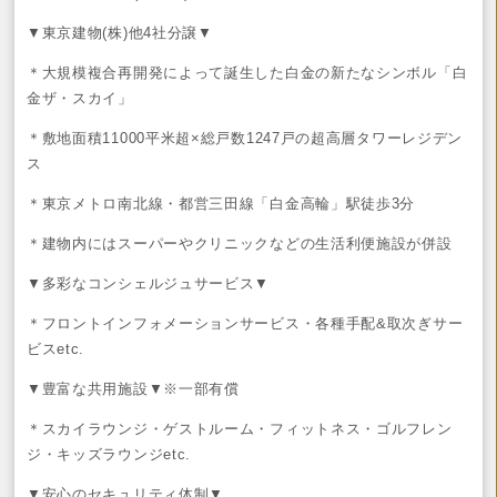
▼東京建物(株)他4社分譲▼
＊大規模複合再開発によって誕生した白金の新たなシンボル「白
金ザ・スカイ」
＊敷地面積11000平米超×総戸数1247戸の超高層タワーレジデン
ス
＊東京メトロ南北線・都営三田線「白金高輪」駅徒歩3分
＊建物内にはスーパーやクリニックなどの生活利便施設が併設
▼多彩なコンシェルジュサービス▼
＊フロントインフォメーションサービス・各種手配&取次ぎサー
ビスetc.
▼豊富な共用施設▼※一部有償
＊スカイラウンジ・ゲストルーム・フィットネス・ゴルフレン
ジ・キッズラウンジetc.
▼安心のセキュリティ体制▼