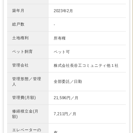
築年月
2023年2月
総戸数
-
土地権利
所有権
ペット飼育
ペット可
管理会社
株式会社長谷工コミュニティ他１社
管理形態／管理
全部委託／日勤
人
管理費(月額)
21,596円／月
修繕積立金(月
7,211円／月
額)
エレベーターの
有