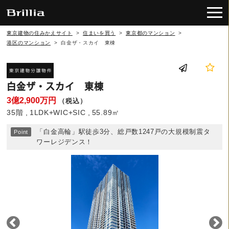
東京建物の住みかえサイト
>
住まいを買う
>
東京都のマンション
>
港区のマンション
>
白金ザ・スカイ 東棟
白金ザ・スカイ 東棟
3億2,900万円
（税込）
35階
1LDK+WIC+SIC
55.89㎡
「白金高輪」駅徒歩3分、総戸数1247戸の大規模制震タ
ワーレジデンス！