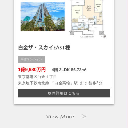
白金ザ・スカイEAST棟
中古マンション
1億9,980万円
4階
2LDK
56.72m²
東京都港区白金１丁目
東京地下鉄南北線
「白金高輪」駅 まで
徒歩3分
物件詳細はこちら
View More
＞