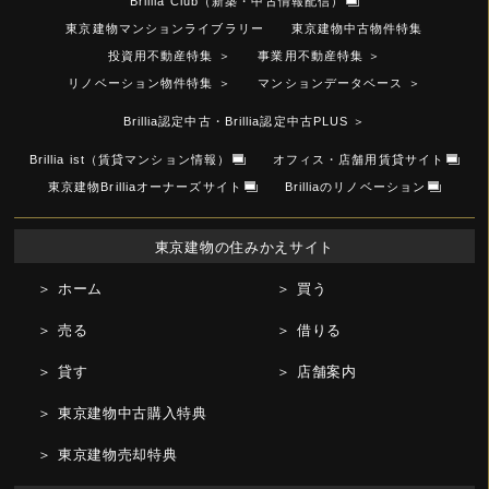
Brillia Club（新築・中古情報配信）
東京建物マンションライブラリー
東京建物中古物件特集
投資用不動産特集
＞
事業用不動産特集
＞
リノベーション物件特集
＞
マンションデータベース
＞
Brillia認定中古・Brillia認定中古PLUS
＞
Brillia ist（賃貸マンション情報）
オフィス・店舗用賃貸サイト
東京建物Brilliaオーナーズサイト
Brilliaのリノベーション
東京建物の住みかえサイト
＞ ホーム
＞ 買う
＞ 売る
＞ 借りる
＞ 貸す
＞ 店舗案内
＞ 東京建物中古購入特典
＞ 東京建物売却特典