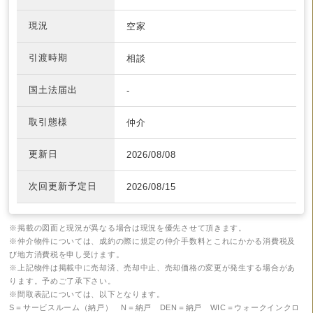
現況
空家
引渡時期
相談
国土法届出
-
取引態様
仲介
更新日
2026/08/08
次回更新予定日
2026/08/15
※掲載の図面と現況が異なる場合は現況を優先させて頂きます。
※仲介物件については、成約の際に規定の仲介手数料とこれにかかる消費税及
び地方消費税を申し受けます。
※上記物件は掲載中に売却済、売却中止、売却価格の変更が発生する場合があ
ります。予めご了承下さい。
※間取表記については、以下となります。
S＝サービスルーム（納戸） N＝納戸 DEN＝納戸 WIC＝ウォークインクロ