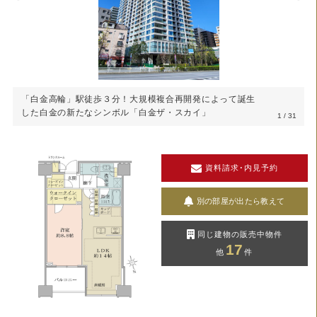
「白金高輪」駅徒歩３分！大規模複合再開発によって誕生
した白金の新たなシンボル「白金ザ・スカイ」
1
/ 31
資料請求･内見予約
別の部屋が出たら教えて
同じ建物の販売中物件
17
他
件