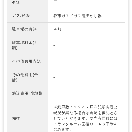
有無
ガス/給湯
都市ガス／ガス湯沸かし器
駐車場の有無
空無
駐車場料金(月
-
額)
その他費用内訳
-
その他費用(合
-
計)
施設費用/償却費
-
※総戸数：１２４７戸※記載内容と
現況が異なる場合は現況を優先とさ
備考
せていただきます。※専有面積には
トランクルーム面積０．４３平米を
含みます。