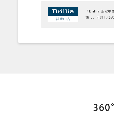
「Brillia 
施し、引渡し後
36