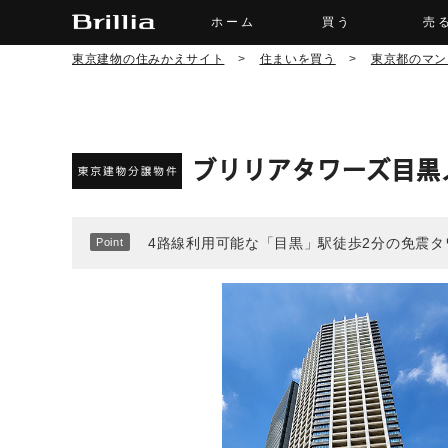
ホーム
買う
売
東京建物の住みかえサイト
>
住まいを買う
>
東京都のマン
ブリリアタワーズ目黒
4路線利用可能な「目黒」駅徒歩2分の免震タ