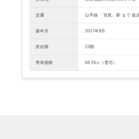
交通
山手線
「目黒」駅 まで
徒
築年月
2017年9月
所在階
23階
専有面積
68.55㎡（壁芯）