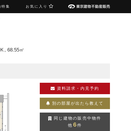
物特集
お気に入り
ス
DK
68.55㎡
資料請求・内見予約
別の部屋が出たら教えて
同じ建物の販売中物件
6
他
件