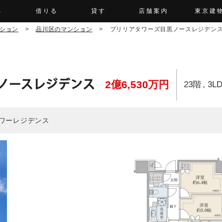
る
借りる
貸す
店舗案内
東京建
ション
>
品川区のマンション
>
ブリリアタワーズ目黒ノースレジデン
ノースレジデンス
2億6,530万円
23階
3L
ワーレジデンス