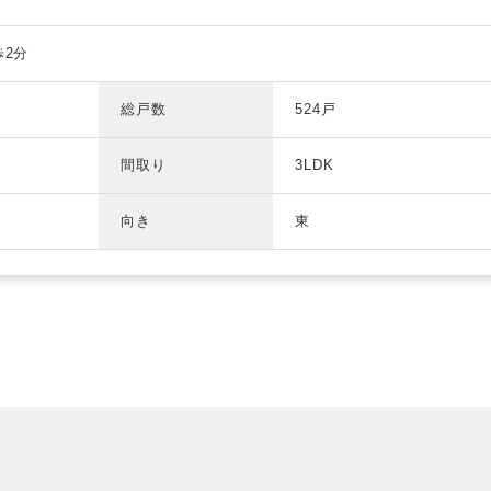
歩2分
総戸数
524戸
間取り
3LDK
向き
東