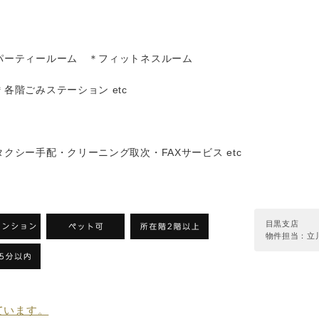
ーティールーム ＊フィットネスルーム
階ごみステーション etc
シー手配・クリーニング取次・FAXサービス etc
目黒支店
物件担当：立
れています。