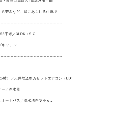
線・東急目黒線の4路線利用可能
・八芳園など、緑にあふれる住環境
--------------------------------------------
5平米／3LDK＋SIC
グキッチン
--------------------------------------------
室5帖）／天井埋込型カセットエアコン（LD）
ザー／浄水器
ートバス／温水洗浄便座 etc
--------------------------------------------