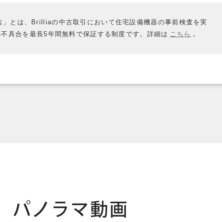
認定中古」とは、Brilliaの中古取引において住宅設備機器の事前検査を実
の不具合を最長5年間無料で保証する制度です。詳細は
こちら
。
0°パノラマ動画