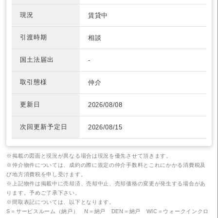
現況
賃貸中
引渡時期
相談
国土法届出
-
取引態様
仲介
更新日
2026/08/08
次回更新予定日
2026/08/15
※掲載の図面と現況が異なる場合は現況を優先させて頂きます。
※仲介物件については、成約の際に規定の仲介手数料とこれにかかる消費税及
び地方消費税を申し受けます。
※上記物件は掲載中に売却済、売却中止、売却価格の変更が発生する場合があ
ります。予めご了承下さい。
※間取表記については、以下となります。
S＝サービスルーム（納戸） N＝納戸 DEN＝納戸 WIC＝ウォークインクロ