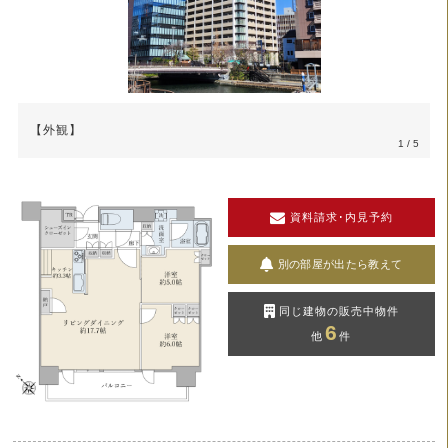
【外観】
1
/ 5
資料請求･内見予約
別の部屋が出たら教えて
同じ建物の販売中物件
6
他
件