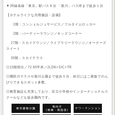
▼JR線各線「東京」駅バス８分 「新川」バス停まで徒歩１分
【ホテルライクな共用施設・設備】
1階：コンシェルジュサービス／フルタイムロッカー
2階：パーティーラウンジ／キッズコーナー
27階：スカイラウンジ／ライブラリーラウンジ／オーナーズ
スイート
30階：スカイテラス
◎13階部分／72.85平米／2LDK+SIC+TR
◎隅田川テラスや新川公園まで徒歩５分、休日にはご家族でのん
びりできるスポット多数。
◎教育施設も充実しており、区立小学校やインターナショナルス
クールなども徒歩圏内です。