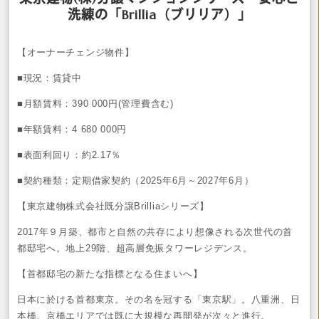
洗練の「Brillia（ブリリア）」
【オーナーチェンジ物件】
■現況：賃貸中
■月額賃料：390 000円(管理費含む)
■年額賃料：4 680 000円
■表面利回り：約2.17％
■契約種類：定期借家契約（2025年6月～2027年6月）
【東京建物株式会社既分譲Brilliaシリーズ】
2017年９月築、都市と自然の共存により想像される次世代の首
都邸宅へ。地上29階、超高層免振タワーレジデンス。
【首都邸宅の新たな指標となる住まいへ】
日本に於ける首都東京。その名を冠する「東京駅」。八重洲、日
本橋、京橋エリアでは既に大規模な再開発が次々と進行。