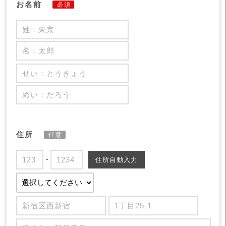
お名前
必須
住所
任意
-
住所自動入力