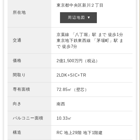
東京都中央区新川２丁目
所在地
周辺地図 ▼
京葉線
「八丁堀」駅 まで
徒歩1分
交通
東京地下鉄東西線
「茅場町」駅 ま
で
徒歩7分
価格
2億1,500万円（税込）
間取り
2LDK+SIC+TR
専有面積
72.85㎡（壁芯）
向き
南西
バルコニー面積
10.33㎡
構造
RC
地上29階 地下1階建