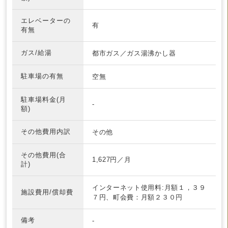
エレベーターの
有
有無
ガス/給湯
都市ガス／ガス湯沸かし器
駐車場の有無
空無
駐車場料金(月
-
額)
その他費用内訳
その他
その他費用(合
1,627円／月
計)
インターネット使用料:月額１，３９
施設費用/償却費
７円、町会費：月額２３０円
備考
-