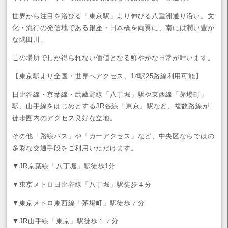
世界から注目を浴びる「東京駅」より伸びる八重洲通り沿い。文
化・流行の発信地である銀座・日本橋を両翼に、南には潤い豊か
な隅田川。
この場所でしか得られない価値となる鮮やかな日常が叶います。
【東京駅より全国・世界へアクセス、14駅25路線利用可能】
日比谷線・京葉線・武蔵野線「八丁堀」駅や東西線「茅場町」
駅、山手線をはじめとするJR各線「東京」駅など、複数路線が
徒歩圏内のアクセス良好な立地。
その他「路線バス」や「カーアクセス」など、中央区ならではの
多彩な交通手段をご利用いただけます。
▼JR京葉線「八丁堀」駅徒歩1分
▼東京メトロ日比谷線「八丁堀」駅徒歩４分
▼東京メトロ東西線「茅場町」駅徒歩７分
▼JR山手線「東京」駅徒歩１７分