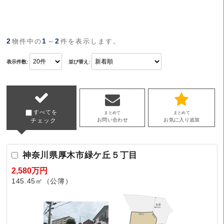
2
1
2
物件中の
～
件を表示します。
表示件数:
並び替え:
すべてを
まとめて
まとめて
チェック
お問い合わせ
お気に入り追加
神奈川県厚木市緑ケ丘５丁目
2,580万円
145.45㎡（公簿）