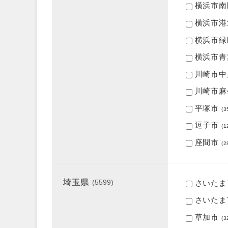
横浜市南
横浜市港
横浜市緑
横浜市青
川崎市中
川崎市麻
平塚市
(3
逗子市
(1
座間市
(2
埼玉県
(5599)
さいたま
さいたま
草加市
(3