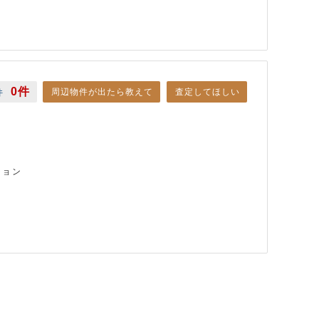
0件
周辺物件が出たら教えて
査定してほしい
件
ション