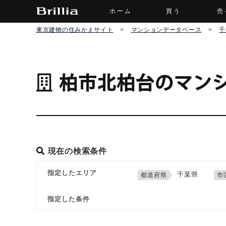
ホーム
買う
売
東京建物の住みかえサイト
>
マンションデータベース
>
千
柏市北柏台のマン
現在の検索条件
指定したエリア
千葉県
指定した条件