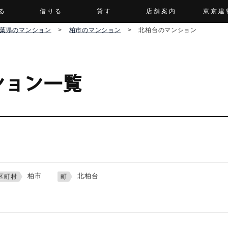
る
借りる
貸す
店舗案内
東京建
葉県のマンション
>
柏市のマンション
>
北柏台のマンション
ション一覧
柏市
北柏台