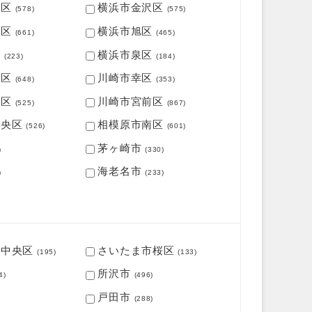
子区
横浜市金沢区
(578)
(575)
南区
横浜市旭区
(661)
(465)
区
横浜市泉区
(223)
(184)
崎区
川崎市幸区
(648)
(353)
摩区
川崎市宮前区
(525)
(867)
中央区
相模原市南区
(526)
(601)
茅ヶ崎市
)
(330)
海老名市
)
(233)
市中央区
さいたま市桜区
(195)
(133)
所沢市
4)
(496)
戸田市
(288)