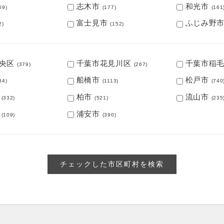
志木市
和光市
69)
(177)
(161
富士見市
ふじみ野
2)
(152)
央区
千葉市花見川区
千葉市稲
(379)
(267)
船橋市
松戸市
84)
(1113)
(740
柏市
流山市
(332)
(521)
(235
浦安市
(109)
(390)
チェックした市区町村を検索