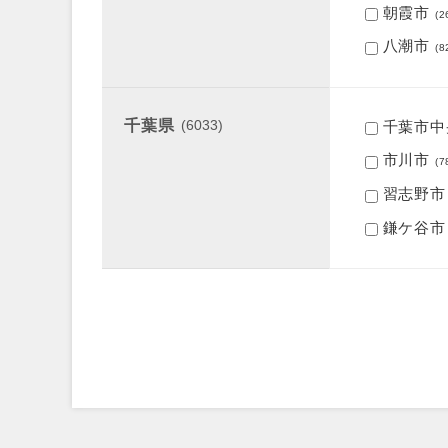
朝霞市
(2
八潮市
(8
千葉県
(6033)
千葉市中
市川市
(7
習志野市
鎌ケ谷市