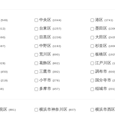
中央区
港区
(549)
(1044)
(1741)
台東区
墨田区
412)
(1257)
(130
目黒区
大田区
690)
(1236)
(243
中野区
杉並区
687)
(1192)
(180
荒川区
板橋区
(690)
(192
葛飾区
江戸川区
328)
(962)
(
三鷹市
調布市
(450)
(392)
(500
小平市
国分寺市
(219)
(276)
(
多摩市
稲城市
48)
(457)
(201
見区
横浜市神奈川区
横浜市西
(891)
(807)