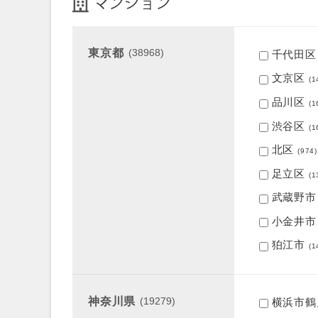
マンション
東京都
(38968)
千代田区
文京区
(1
品川区
(1
渋谷区
(1
北区
(974)
足立区
(1
武蔵野市
小金井市
狛江市
(1
神奈川県
(19279)
横浜市鶴