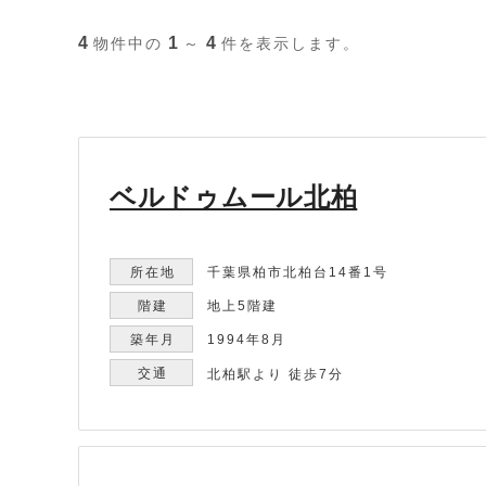
4
1
4
物件中の
～
件を表示します。
ベルドゥムール北柏
千葉県柏市北柏台14番1号
地上5階建
1994年8月
北柏駅より 徒歩7分