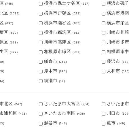
区
横浜市保土ケ谷区
横浜市磯
(788)
(557)
北区
横浜市戸塚区
横浜市港
(1072)
(623)
区
横浜市瀬谷区
横浜市栄
(497)
(102)
葉区
横浜市都筑区
川崎市川
(829)
(552)
原区
川崎市高津区
川崎市多
(678)
(588)
生区
相模原市緑区
相模原市
(377)
(201)
鎌倉市
藤沢市
50)
(261)
(778
厚木市
大和市
28)
(293)
(515
綾瀬市
84)
(59)
市北区
さいたま市大宮区
さいたま
(247)
(234)
市浦和区
さいたま市南区
川口市
(473)
(438)
(107
越谷市
蕨市
23)
(346)
(149)