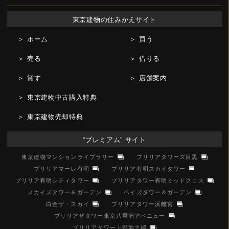
東京建物の住みかえサイト
＞ ホーム
＞ 買う
＞ 売る
＞ 借りる
＞ 貸す
＞ 店舗案内
＞ 東京建物中古購入特典
＞ 東京建物売却特典
“プレミアム” サイト
東京建物マンションライブラリー
ブリリアタワーズ目黒
ブリリアマーレ有明
ブリリア有明スカイタワー
ブリリア有明シティタワー
ブリリアタワー有明ミッドクロス
スカイズタワー＆ガーデン
ベイズタワー＆ガーデン
白金ザ・スカイ
ブリリアタワー浜離宮
ブリリアザタワー東京八重洲アベニュー
ブリリアタワー上野池之端