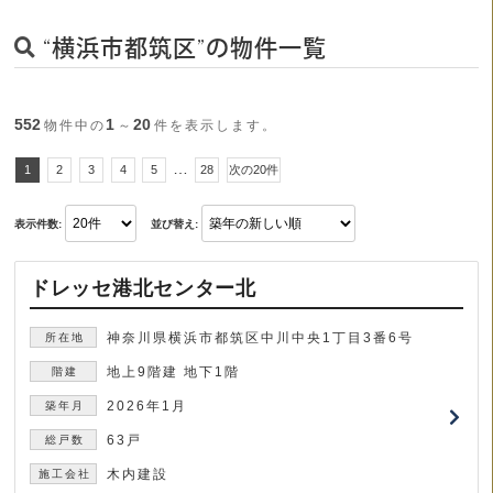
“横浜市都筑区”の物件一覧
552
1
20
物件中の
～
件を表示します。
…
1
2
3
4
5
28
次の20件
表示件数:
並び替え:
ドレッセ港北センター北
神奈川県横浜市都筑区中川中央1丁目3番6号
地上9階建 地下1階
2026年1月
63戸
木内建設