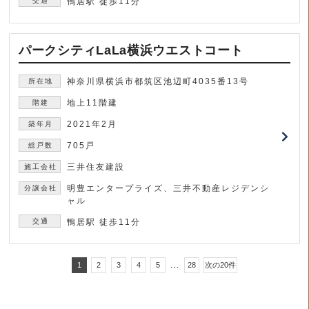
鴨居駅 徒歩11分
パークシティLaLa横浜ウエストコート
神奈川県横浜市都筑区池辺町4035番13号
地上11階建
2021年2月
705戸
三井住友建設
明豊エンタープライズ、三井不動産レジデンシ
ャル
鴨居駅 徒歩11分
…
1
2
3
4
5
28
次の20件