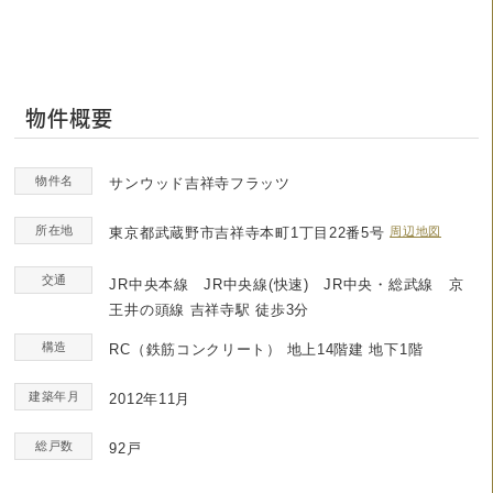
物件概要
物件名
サンウッド吉祥寺フラッツ
所在地
東京都武蔵野市吉祥寺本町1丁目22番5号
周辺地図
交通
JR中央本線 JR中央線(快速) JR中央・総武線 京
王井の頭線 吉祥寺駅 徒歩3分
構造
RC（鉄筋コンクリート）
地上14階建 地下1階
建築年月
2012年11月
総戸数
92戸