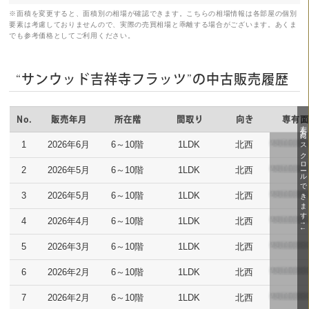
※面積を変更すると、面積別の相場が確認できます。こちらの相場情報は各部屋の個別
要素は考慮しておりませんので、実際の売買相場と乖離する場合がございます。あくま
でも参考価格としてご利用ください。
“サンウッド吉祥寺フラッツ”の中古販売履歴
No.
販売年月
所在階
間取り
向き
専有
1
2026年6月
6～10階
1LDK
北西
2
2026年5月
6～10階
1LDK
北西
3
2026年5月
6～10階
1LDK
北西
4
2026年4月
6～10階
1LDK
北西
5
2026年3月
6～10階
1LDK
北西
6
2026年2月
6～10階
1LDK
北西
7
2026年2月
6～10階
1LDK
北西