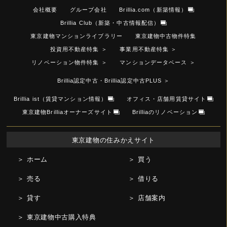
会社概要
グループ会社
Brillia.com（新築情報）
Brillia Club（新築・中古情報配信）
東京建物マンションライブラリー
東京建物中古物件特集
投資用不動産特集
＞
事業用不動産特集
＞
リノベーション物件特集
＞
マンションデータベース
＞
Brillia認定中古・Brillia認定中古PLUS
＞
Brillia ist（賃貸マンション情報）
オフィス・店舗用賃貸サイト
東京建物Brilliaオーナーズサイト
Brilliaのリノベーション
東京建物の住みかえサイト
＞ ホーム
＞ 買う
＞ 売る
＞ 借りる
＞ 貸す
＞ 店舗案内
＞ 東京建物中古購入特典