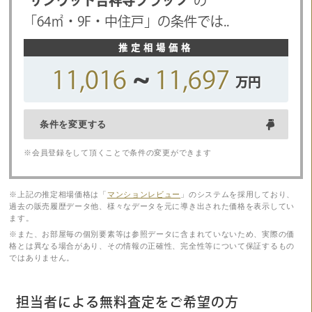
“サンウッド吉祥寺フラッツ”
の
「
64
㎡・
9F
・
中住戸
」の条件では..
11,016
~
11,697
万円
条件を変更する
※会員登録をして頂くことで条件の変更ができます
※上記の推定相場価格は「
マンションレビュー
」のシステムを採用しており、
過去の販売履歴データ他、様々なデータを元に導き出された価格を表示してい
ます。
※また、お部屋毎の個別要素等は参照データに含まれていないため、実際の価
格とは異なる場合があり、その情報の正確性、完全性等について保証するもの
ではありません。
担当者による無料査定をご希望の方