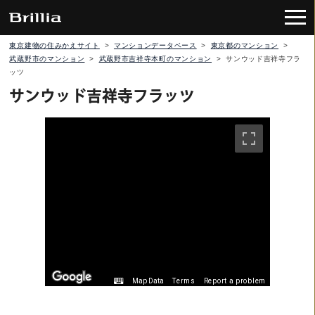
東京建物の住みかえサイト
>
マンションデータベース
>
東京都のマンション
>
武蔵野市のマンション
>
武蔵野市吉祥寺本町のマンション
>
サンウッド吉祥寺フラ
ッツ
サンウッド吉祥寺フラッツ
Map Data
Terms
Report a problem