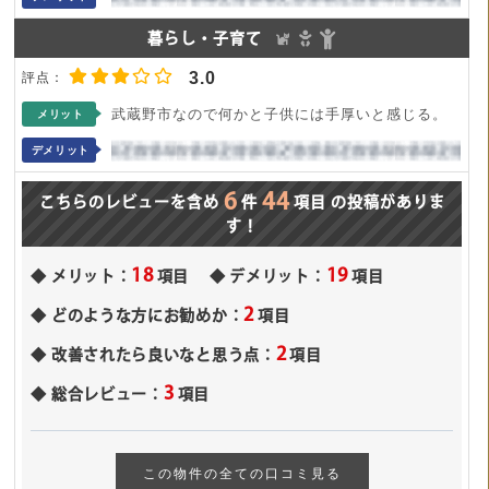
暮らし・子育て
3.0
武蔵野市なので何かと子供には手厚いと感じる。
メリット
デメリット
6
44
こちらのレビューを含め
件
項目
の投稿がありま
す！
18
19
メリット：
項目
デメリット：
項目
2
どのような方にお勧めか：
項目
2
改善されたら良いなと思う点：
項目
3
総合レビュー：
項目
この物件の全ての口コミ見る