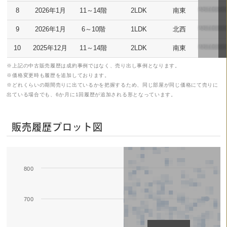
8
2026年1月
11～14階
2LDK
南東
9
2026年1月
6～10階
1LDK
北西
10
2025年12月
11～14階
2LDK
南東
※上記の中古販売履歴は成約事例ではなく、売り出し事例となります。
※価格変更時も履歴を追加しております。
※どれくらいの期間売りに出ているかを把握するため、同じ部屋が同じ価格にて売りに
出ている場合でも、6か月に1回履歴が追加される形となっています。
販売履歴プロット図
800
Series 1
700