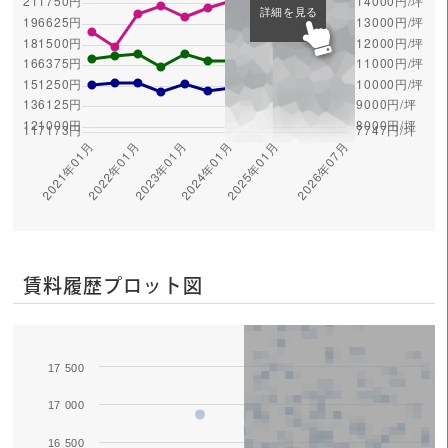
詳細を見る
賃料履歴プロット図
17 500
Series 1
17 000
16 500