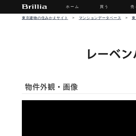
ホーム
買う
売
東京建物の住みかえサイト
>
マンションデータベース
>
東
レーベン
物件外観・画像