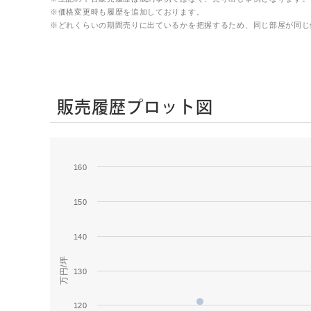
※価格変更時も履歴を追加しております。
※どれくらいの期間売りに出ているかを把握するため、同じ部屋が同じ
販売履歴プロット図
160
Series 1
150
140
万円/坪
130
120