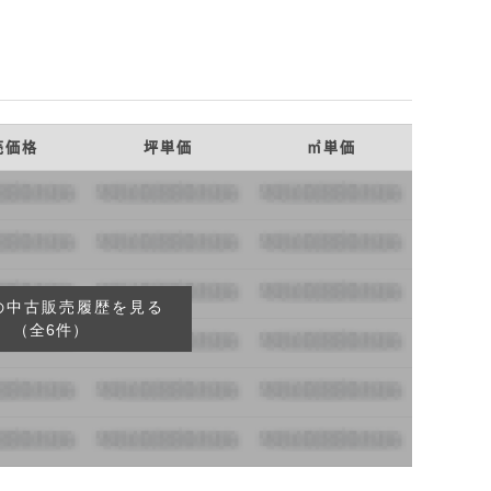
売価格
坪単価
㎡単価
の中古販売履歴を見る
（全6件）