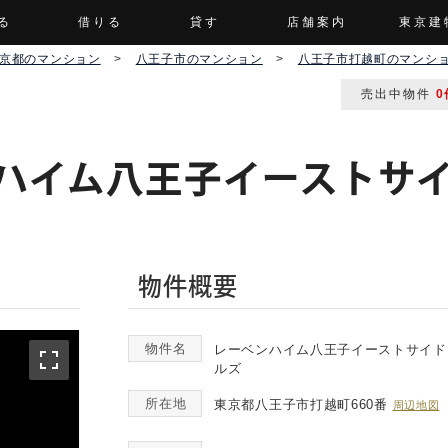
る
借りる
貸す
店舗案内
東京建
京都のマンション
>
八王子市のマンション
>
八王子市打越町のマンシ
売出中物件
0
ハイム八王子イーストサ
物件概要
物件名
レーベンハイム八王子イーストサイド
ルズ
所在地
東京都八王子市打越町660番
周辺地図