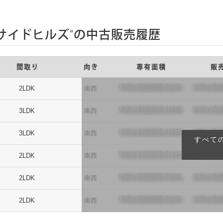
サイドヒルズ”の中古販売履歴
間取り
向き
専有面積
販
2LDK
南西
3LDK
南西
3LDK
南西
すべて
2LDK
南西
2LDK
南西
2LDK
南西