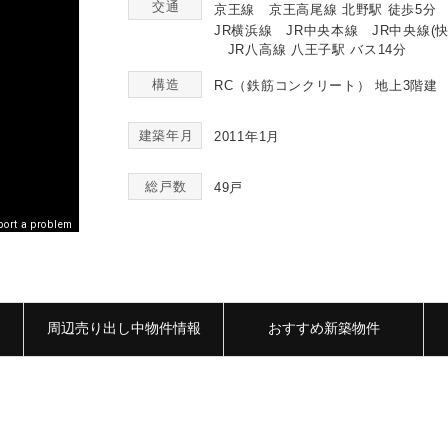
交通
京王線 京王高尾線 北野駅 徒歩5分
JR横浜線 JR中央本線 JR中央線(快
JR八高線 八王子駅 バス14分
構造
RC（鉄筋コンクリート）
地上3階建
建築年月
2011年1月
総戸数
49戸
port a problem
周辺売り出し中物件情報
おすすめ新築物件