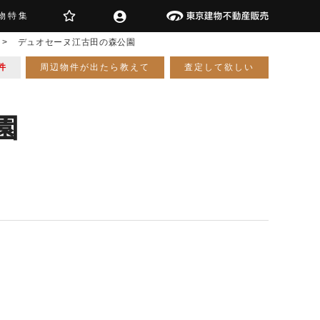
物特集
>
デュオセーヌ江古田の森公園
件
周辺物件が出たら教えて
査定して欲しい
園