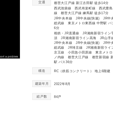
交通
都営大江戸線 新江古田駅 徒歩14分
西武池袋線 西武有楽町線 西武豊島
線 都営大江戸線 練馬駅 徒歩17分
JR中央本線 JR中央線(快速) JR中
総武線 東京メトロ東西線 中野駅 バ
6分
相鉄・JR直通線 JR湘南新宿ライン
須 JR湘南新宿ライン高海 JR山
JR中央本線 JR中央線(快速) JR中
総武線 JR埼京線 JR湘南新宿ラ
京王線 小田急小田原線 東京メトロ
ノ内線 都営大江戸線 都営新宿線 
port a problem
駅 バス36分
構造
RC（鉄筋コンクリート）
地上6階建
建築年月
2022年8月
総戸数
84戸