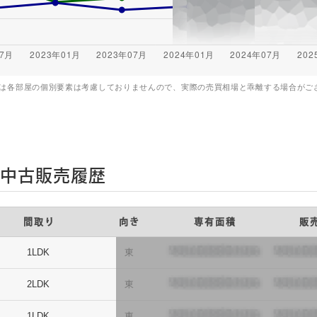
は各部屋の個別要素は考慮しておりませんので、実際の売買相場と乖離する場合がご
の中古販売履歴
間取り
向き
専有面積
販
1LDK
東
2LDK
東
1LDK
東