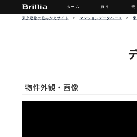
ホーム
買う
売
東京建物の住みかえサイト
>
マンションデータベース
>
東
物件外観・画像