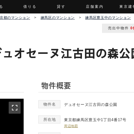
る
借りる
貸す
店舗案内
東京建
京都のマンション
>
練馬区のマンション
>
練馬区豊玉中のマンション
売出中物件
0
デュオセーヌ江古田の森公
物件概要
物件名
デュオセーヌ江古田の森公園
所在地
東京都練馬区豊玉中1丁目4番17号
周辺地図