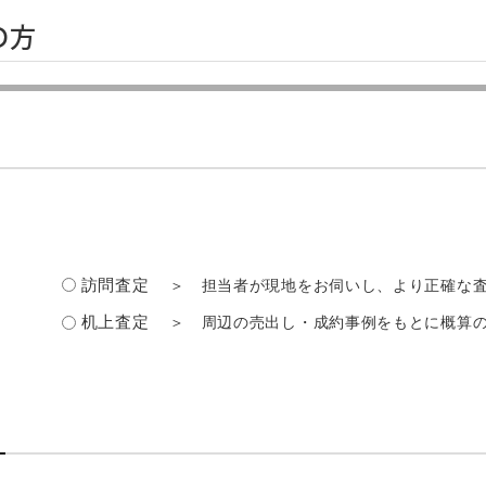
の方
訪問査定
＞ 担当者が現地をお伺いし、より正確な
机上査定
＞ 周辺の売出し・成約事例をもとに概算