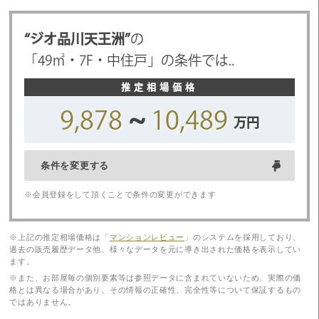
“ジオ品川天王洲”
の
「
49
㎡・
7F
・
中住戸
」の条件では..
9,878
~
10,489
万円
条件を変更する
※会員登録をして頂くことで条件の変更ができます
※上記の推定相場価格は「
マンションレビュー
」のシステムを採用しており、
過去の販売履歴データ他、様々なデータを元に導き出された価格を表示してい
ます。
※また、お部屋毎の個別要素等は参照データに含まれていないため、実際の価
格とは異なる場合があり、その情報の正確性、完全性等について保証するもの
ではありません。