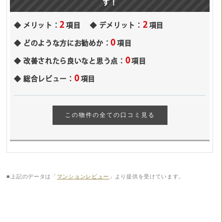
す！
2
2
メリット：
項目
デメリット：
項目
0
どのような方にお勧めか：
項目
0
改善されたら良いなと思う点：
項目
0
総合レビュー：
項目
この物件の全ての口コミ見る
■上記のデータは「
マンションレビュー
」より提供を受けています。