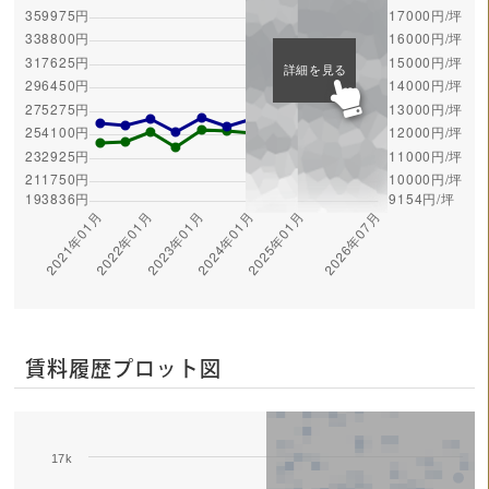
詳細を見る
賃料履歴プロット図
17k
Series 1