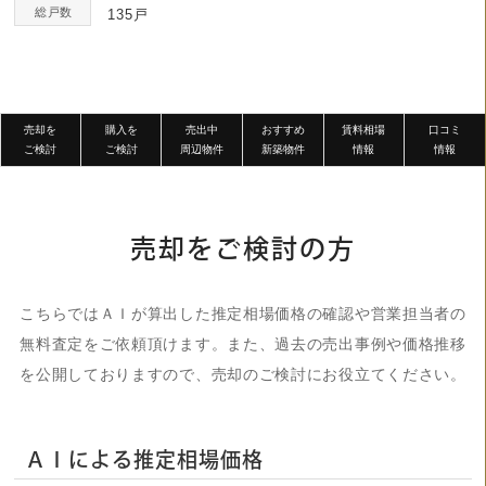
総戸数
135戸
売却を
購入を
売出中
おすすめ
賃料相場
口コミ
ご検討
ご検討
周辺物件
新築物件
情報
情報
売却をご検討の方
こちらではＡＩが算出した推定相場価格の確認や営業担当者の
無料査定をご依頼頂けます。また、過去の売出事例や価格推移
を公開しておりますので、売却のご検討にお役立てください。
ＡＩによる推定相場価格