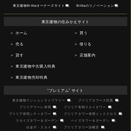
東京建物Brilliaオーナーズサイト
Brilliaのリノベーション
東京建物の住みかえサイト
＞ ホーム
＞ 買う
＞ 売る
＞ 借りる
＞ 貸す
＞ 店舗案内
＞ 東京建物中古購入特典
＞ 東京建物売却特典
“プレミアム” サイト
東京建物マンションライブラリー
ブリリアタワーズ目黒
ブリリアマーレ有明
ブリリア有明スカイタワー
ブリリア有明シティタワー
ブリリアタワー有明ミッドクロス
スカイズタワー＆ガーデン
ベイズタワー＆ガーデン
白金ザ・スカイ
ブリリアタワー浜離宮