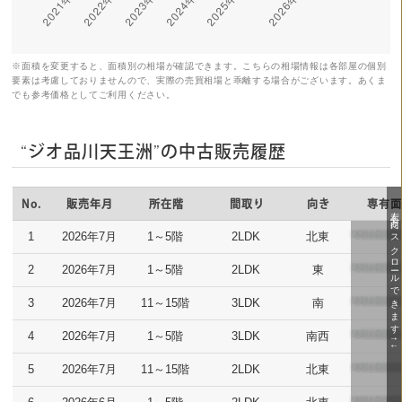
※面積を変更すると、面積別の相場が確認できます。こちらの相場情報は各部屋の個別
要素は考慮しておりませんので、実際の売買相場と乖離する場合がございます。あくま
でも参考価格としてご利用ください。
“ジオ品川天王洲”の中古販売履歴
No.
販売年月
所在階
間取り
向き
専有
1
2026年7月
1～5階
2LDK
北東
2
2026年7月
1～5階
2LDK
東
3
2026年7月
11～15階
3LDK
南
4
2026年7月
1～5階
3LDK
南西
5
2026年7月
11～15階
2LDK
北東