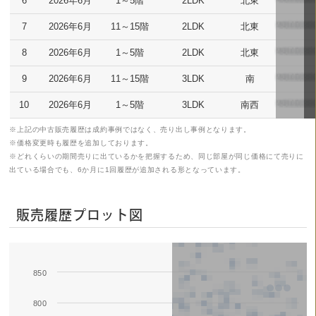
6
2026年6月
1～5階
2LDK
北東
7
2026年6月
11～15階
2LDK
北東
8
2026年6月
1～5階
2LDK
北東
9
2026年6月
11～15階
3LDK
南
10
2026年6月
1～5階
3LDK
南西
※上記の中古販売履歴は成約事例ではなく、売り出し事例となります。
※価格変更時も履歴を追加しております。
※どれくらいの期間売りに出ているかを把握するため、同じ部屋が同じ価格にて売りに
出ている場合でも、6か月に1回履歴が追加される形となっています。
販売履歴プロット図
850
Series 1
800