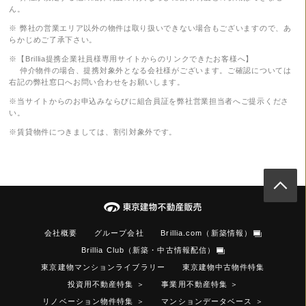
ん。
※ 弊社の営業エリア以外の物件は取り扱いできない場合もございますので、あ
らかじめご了承下さい。
※【Brillia提携企業社員様専用サイトからのリンクできたお客様へ】
仲介物件の場合、提携対象外となる会社様がございます。ご確認については
右記の弊社窓口へお問い合わせをお願いします。
※当サイトからのお申込みならびに組合員証を弊社営業担当者へご提示くださ
い。
※賃貸物件につきましては、割引対象外です。
会社概要
グループ会社
Brillia.com（新築情報）
Brillia Club（新築・中古情報配信）
東京建物マンションライブラリー
東京建物中古物件特集
投資用不動産特集
＞
事業用不動産特集
＞
リノベーション物件特集
＞
マンションデータベース
＞