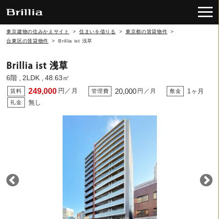
東京建物の住みかえサイト
>
住まいを借りる
>
東京都の賃貸物件
>
台東区の賃貸物件
>
Brillia ist 浅草
Brillia ist 浅草
6階
2LDK
48.63㎡
249,000
円／月
20,000
円／月
1ヶ月
無し