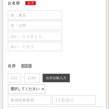
お名前
必須
住所
任意
-
住所自動入力