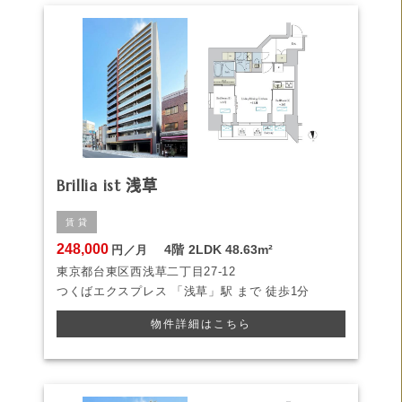
Brillia ist 浅草
賃 貸
248,000
4階
2LDK
48.63m²
円／月
東京都台東区西浅草二丁目27-12
つくばエクスプレス
「浅草」駅 まで
徒歩1分
物件詳細はこちら