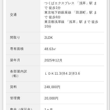
つくばエクスプレス
「浅草」駅 ま
で
徒歩1分
東京地下鉄銀座線
「田原町」駅 ま
交通
で
徒歩6分
東京都浅草線
「浅草」駅 まで
徒歩
10分
間取り
2LDK
専有面積
48.63㎡
築年月
2025年12月
各部屋内訳
ＬＤＫ11.3/洋4.2/洋3.6
（帖）
賃料
249,000円
管理費
20,000円
敷金（保証金）
1ヶ月