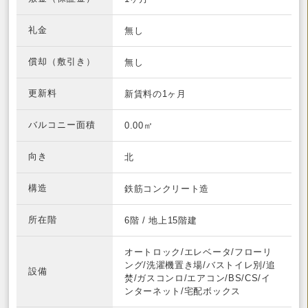
礼金
無し
償却（敷引き）
無し
更新料
新賃料の1ヶ月
バルコニー面積
0.00㎡
向き
北
構造
鉄筋コンクリート造
所在階
6階 / 地上15階建
オートロック/エレベータ/フローリ
ング/洗濯機置き場/バストイレ別/追
設備
焚/ガスコンロ/エアコン/BS/CS/イ
ンターネット/宅配ボックス