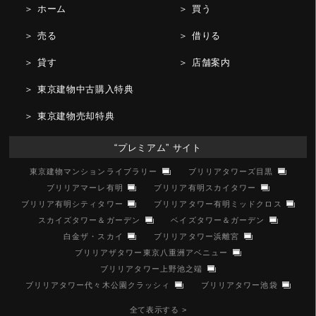
＞ ホーム
＞ 買う
＞ 売る
＞ 借りる
＞ 貸す
＞ 店舗案内
＞ 東京建物中古購入特典
＞ 東京建物売却特典
“プレミアム” サイト
東京建物マンションライブラリー
ブリリアタワーズ目黒
ブリリアマーレ有明
ブリリア有明スカイタワー
ブリリア有明シティタワー
ブリリアタワー有明ミッドクロス
スカイズタワー＆ガーデン
ベイズタワー＆ガーデン
白金ザ・スカイ
ブリリアタワー浜離宮
ブリリアザタワー東京八重洲アベニュー
ブリリアタワー上野池之端
ブリリアタワー代々木公園クラッシィ
ブリリアタワー池袋
全て表示する >