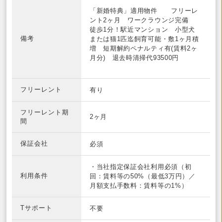
「新婚特典」適用物件 フリーレ
ント2ヶ月 ワークラウンジ完備
徒歩1分！駅近マンション 小型犬
備考
または猫1匹迄飼育可能・敷1ヶ月積
増 短期解約ペナルティ有(賃料2ヶ
月分) 退去時清掃代93500円
フリーレント
有り
フリーレント期
2ヶ月
間
保証会社
必須
・当社指定保証会社利用必須（初
利用条件
回：賃料等の50%（最低3万円）／
月額支払手数料：賃料等の1%）
Tサポート
不要