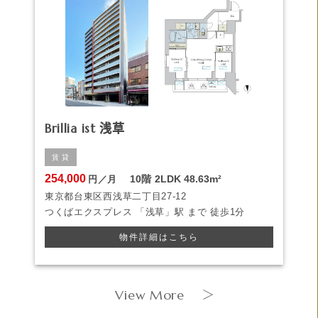
Brillia ist 浅草
賃 貸
254,000
10階
2LDK
48.63m²
円／月
東京都台東区西浅草二丁目27-12
つくばエクスプレス
「浅草」駅 まで
徒歩1分
物件詳細はこちら
View More
＞