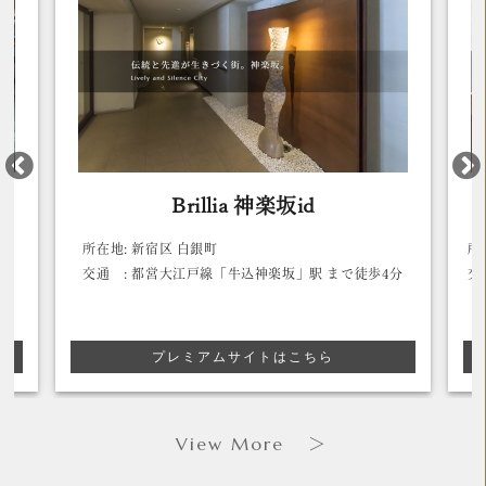
Brillia 神楽坂id
Brilli
宿区 白銀町
所在地:
文京区 水道 2丁目
営大江戸線「牛込神楽坂」駅 まで徒歩4分
交通 :
東京メトロ有楽町
分
プレミアムサイトはこちら
プレミアム
View More
＞