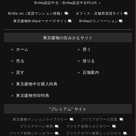
Brillia認定中古・Brillia認定中古PLUS
＞
Brillia ist（賃貸マンション情報）
オフィス・店舗用賃貸サイト
東京建物Brilliaオーナーズサイト
Brilliaのリノベーション
東京建物の住みかえサイト
＞ ホーム
＞ 買う
＞ 売る
＞ 借りる
＞ 貸す
＞ 店舗案内
＞ 東京建物中古購入特典
＞ 東京建物売却特典
“プレミアム” サイト
東京建物マンションライブラリー
ブリリアタワーズ目黒
ブリリアマーレ有明
ブリリア有明スカイタワー
ブリリア有明シティタワー
ブリリアタワー有明ミッドクロス