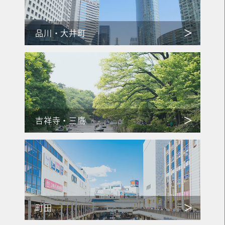
品川・大井町
吉祥寺・三鷹
町田