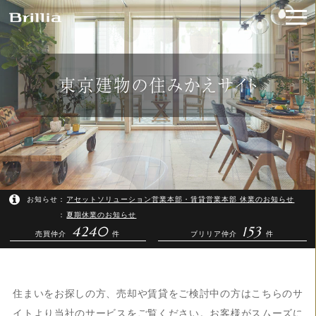
東京建物の住みかえサイト
アセットソリューション営業本部・賃貸営業本部 休業のお知らせ
夏期休業のお知らせ
4240
153
売買仲介
件
ブリリア仲介
件
住まいをお探しの方、売却や賃貸をご検討中の方はこちらのサ
イトより当社のサービスをご覧ください。お客様がスムーズに