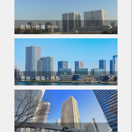
有明・台場
豊洲・晴海・月島
新宿・渋谷