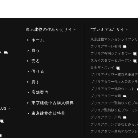
東京建物の住みかえサイト
“プレミアム” サイト
東京建物マンションライブラリ
＞ ホーム
ブリリアマーレ有明
＞ 買う
信）
ブリリア有明シティタワー
＞ 売る
スカイズタワー＆ガーデン
白金ザ・スカイ
＞ 借りる
ブリリアザタワー東京八重洲ア
＞ 貸す
ブリリアタワー代々木公園クラ
ブリリアタワー池袋ウエスト
＞ 店舗案内
ブリリアタワー大崎
＞ 東京建物中古購入特典
ブリリアタワー聖蹟桜ヶ丘ブル
LUS
＞
ブリリア聖蹟桜ヶ丘ブルーミン
＞ 東京建物売却特典
ブリリアタワー川崎
ブリリアグランデみなとみらい
ブリリアタワー高崎アルファレ