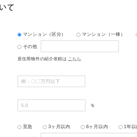
いて
マンション（区分）
マンション（一棟）
その他
居住用物件の紹介依頼は
こちら
％
至急
3ヶ月以内
6ヶ月以内
1年以