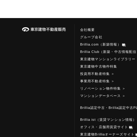
会社概要
グループ会社
Brillia.com（新築情報）
Brillia Club（新築・中古情報配
東京建物マンションライブラリー
東京建物中古物件特集
投資用不動産特集
＞
事業用不動産特集
＞
リノベーション物件特集
＞
マンションデータベース
＞
Brillia認定中古・Brillia認定中古P
Brillia ist（賃貸マンション情報）
オフィス・店舗用賃貸サイト
東京建物Brilliaオーナーズサイト