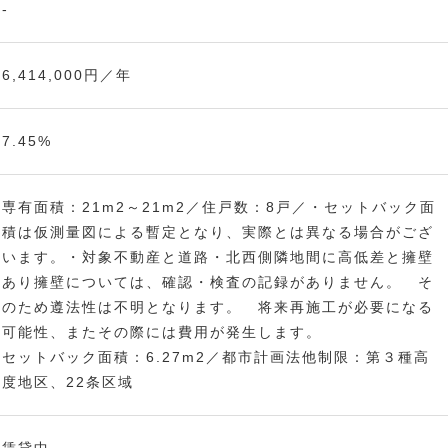
-
6,414,000円／年
7.45%
専有面積：21m2～21m2／住戸数：8戸／・セットバック面
積は仮測量図による暫定となり、実際とは異なる場合がござ
います。・対象不動産と道路・北西側隣地間に高低差と擁壁
あり擁壁については、確認・検査の記録がありません。 そ
のため遵法性は不明となります。 将来再施工が必要になる
可能性、またその際には費用が発生します。
セットバック面積：6.27m2／都市計画法他制限：第３種高
度地区、22条区域
賃貸中