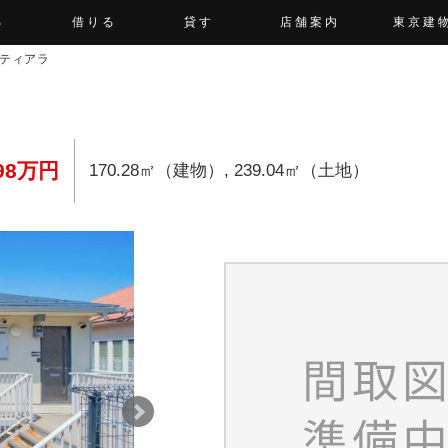
る
借りる
貸す
店舗案内
東京建
ティアラ
598万円
170.28㎡（建物）, 239.04㎡（土地）