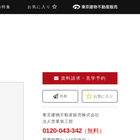
物特集
お気に入り
資料請求・見学予約
共有
お気に入り
東京建物不動産販売株式会社
法人営業第三部
0120-043-342
（無料）
営業時間および定休日：