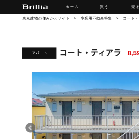
ホーム
買う
売
東京建物の住みかえサイト
>
事業用不動産特集
>
コート・
コート・ティアラ
8,