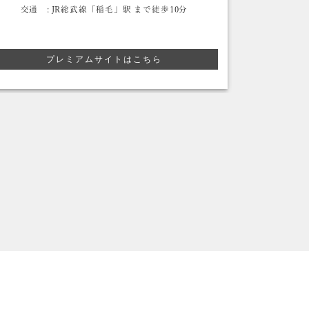
交通 :
JR総武線「稲毛」駅 まで徒歩10分
交通 :
J
プレミアムサイトはこちら