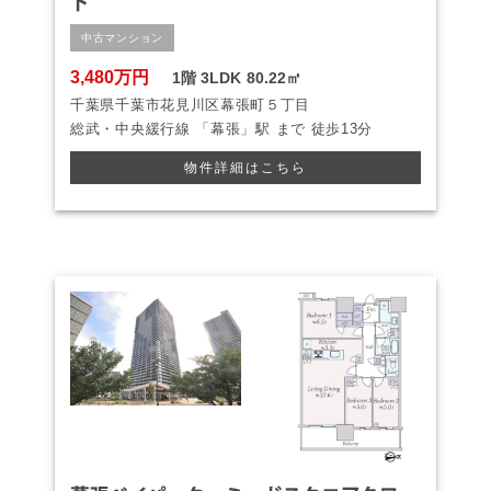
ト
中古マンション
3,480万円
1階
3LDK
80.22㎡
千葉県千葉市花見川区幕張町５丁目
総武・中央緩行線
「幕張」駅 まで
徒歩13分
物件詳細はこちら