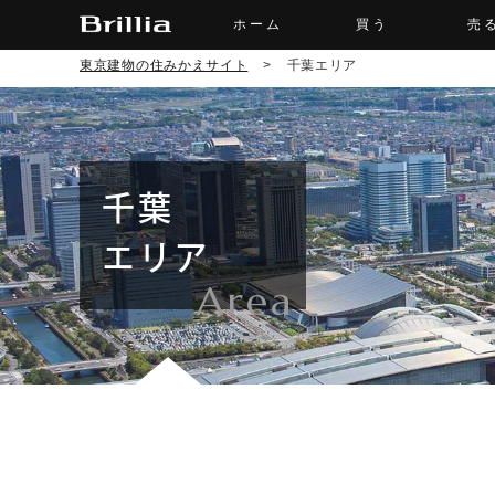
ホーム
買う
売
東京建物の住みかえサイト
>
千葉エリア
千葉
エリア
Area