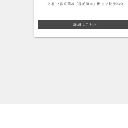
徒歩4～6分
交通 :
JR京葉線「稲毛海岸」駅 まで徒歩23分
詳細はこちら