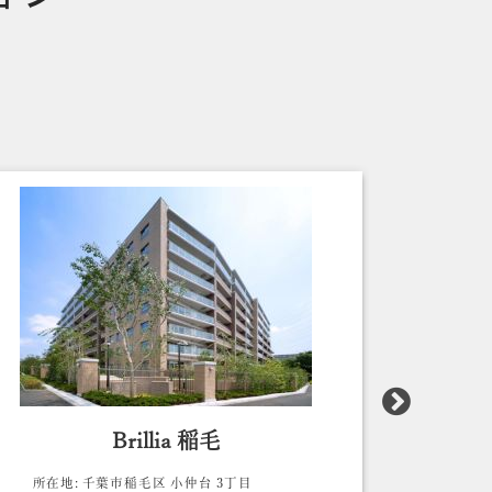
Brillia 稲毛
幕張ベイ
所在地:
千葉市稲毛区 小仲台 3丁目
所在地:
千