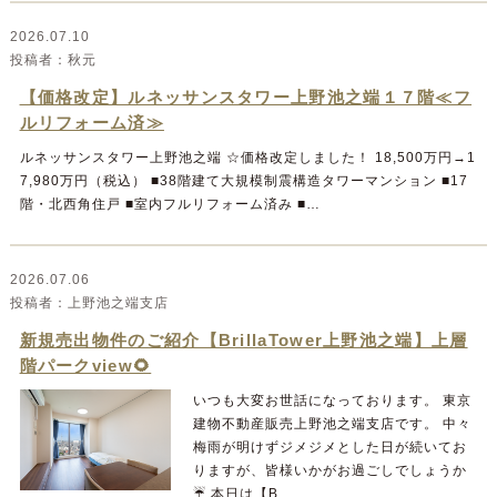
2026.07.10
秋元
【価格改定】ルネッサンスタワー上野池之端１７階≪フ
ルリフォーム済≫
ルネッサンスタワー上野池之端 ☆価格改定しました！ 18,500万円→1
7,980万円（税込） ■38階建て大規模制震構造タワーマンション ■17
階・北西角住戸 ■室内フルリフォーム済み ■…
2026.07.06
上野池之端支店
新規売出物件のご紹介【BrillaTower上野池之端】上層
階パークview🌻
いつも大変お世話になっております。 東京
建物不動産販売上野池之端支店です。 中々
梅雨が明けずジメジメとした日が続いてお
りますが、皆様いかがお過ごしでしょうか
☔ 本日は【B…