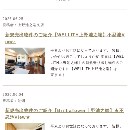
2026.06.25
上野池之端支店
新規売出物件のご紹介【WELLITH上野池之端】不忍池V
iew♪
平素よりお世話になっております。 皆様、
いかがお過ごしでしょうか🍃 本日は【WEL
LITH上野池之端】の新規売り出し物件のご
紹介です✨ 【WELLITH上野池之端】は、
東京メト…
2026.06.04
池畑
新規売出物件のご紹介【BrilliaTower上野池之端】★不
忍池View★
平素よりお世話になっております。 皆様、