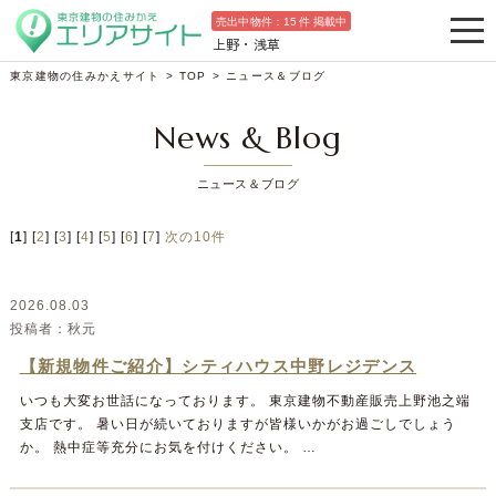
売出中物件：
15
件 掲載中
上野・浅草
東京建物の住みかえサイト
>
TOP
>
ニュース＆ブログ
News & Blog
ニュース＆ブログ
[
1
]
2
3
4
5
6
7
次の10件
2026.08.03
秋元
【新規物件ご紹介】シティハウス中野レジデンス
いつも大変お世話になっております。 東京建物不動産販売上野池之端
支店です。 暑い日が続いておりますが皆様いかがお過ごしでしょう
か。 熱中症等充分にお気を付けください。 …