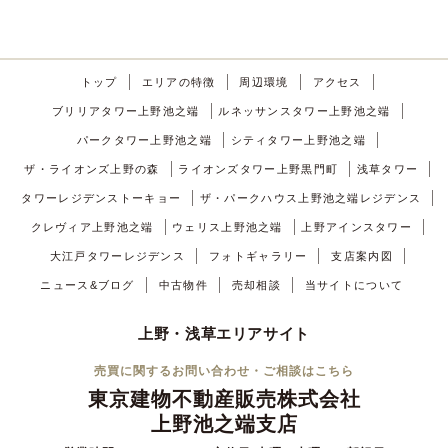
トップ
エリアの特徴
周辺環境
アクセス
ブリリアタワー上野池之端
ルネッサンスタワー上野池之端
パークタワー上野池之端
シティタワー上野池之端
ザ・ライオンズ上野の森
ライオンズタワー上野黒門町
浅草タワー
タワーレジデンストーキョー
ザ・パークハウス上野池之端レジデンス
クレヴィア上野池之端
ウェリス上野池之端
上野アインスタワー
大江戸タワーレジデンス
フォトギャラリー
支店案内図
ニュース&ブログ
中古物件
売却相談
当サイトについて
上野・浅草エリアサイト
売買に関するお問い合わせ・ご相談はこちら
東京建物不動産販売株式会社
上野池之端支店