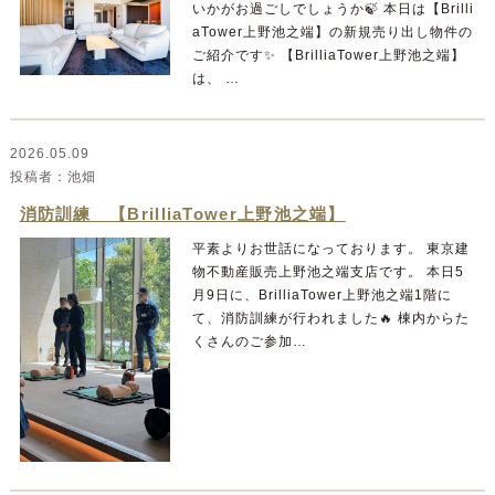
いかがお過ごしでしょうか🍃 本日は【Brilli
aTower上野池之端】の新規売り出し物件の
ご紹介です✨ 【BrilliaTower上野池之端】
は、 …
2026.05.09
池畑
消防訓練 【BrilliaTower上野池之端】
平素よりお世話になっております。 東京建
物不動産販売上野池之端支店です。 本日5
月9日に、BrilliaTower上野池之端1階に
て、消防訓練が行われました🔥 棟内からた
くさんのご参加…