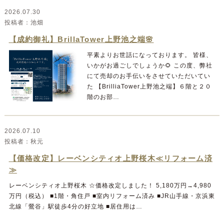
2026.07.30
池畑
【成約御礼】BrillaTower上野池之端🌸
平素よりお世話になっております。 皆様、
いかがお過ごしでしょうか🌻 この度、弊社
にて売却のお手伝いをさせていただいてい
た 【BrilliaTower上野池之端】６階と２０
階のお部…
2026.07.10
秋元
【価格改定】レーベンシティオ上野桜木≪リフォーム済
≫
レーベンシティオ上野桜木 ☆価格改定しました！ 5,180万円→4,980
万円（税込） ■1階・角住戸 ■室内リフォーム済み ■JR山手線・京浜東
北線「鶯谷」駅徒歩4分の好立地 ■居住用は…