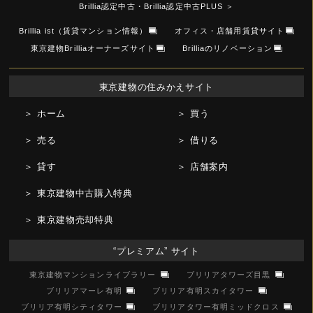
Brillia認定中古・Brillia認定中古PLUS
＞
Brillia ist（賃貸マンション情報）
オフィス・店舗用賃貸サイト
東京建物Brilliaオーナーズサイト
Brilliaのリノベーション
東京建物の住みかえサイト
＞ ホーム
＞ 買う
＞ 売る
＞ 借りる
＞ 貸す
＞ 店舗案内
＞ 東京建物中古購入特典
＞ 東京建物売却特典
“プレミアム” サイト
東京建物マンションライブラリー
ブリリアタワーズ目黒
ブリリアマーレ有明
ブリリア有明スカイタワー
ブリリア有明シティタワー
ブリリアタワー有明ミッドクロス