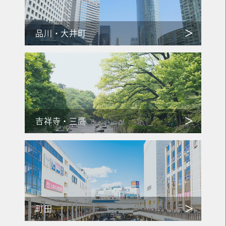
品川・大井町
吉祥寺・三鷹
町田