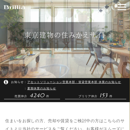
東京建物の住みかえサイト
アセットソリューション営業本部・賃貸営業本部 休業のお知らせ
夏期休業のお知らせ
4240
153
売買仲介
件
ブリリア仲介
件
住まいをお探しの方、売却や賃貸をご検討中の方はこちらのサ
イトより当社のサービスをご覧ください。お客様がスムーズに