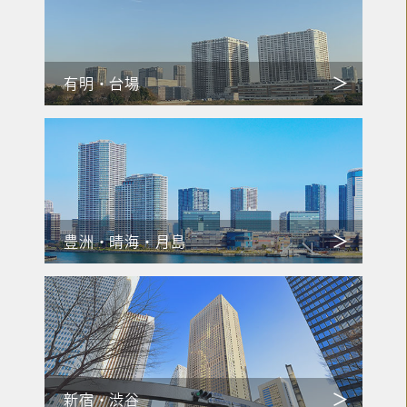
有明・台場
豊洲・晴海・月島
新宿・渋谷