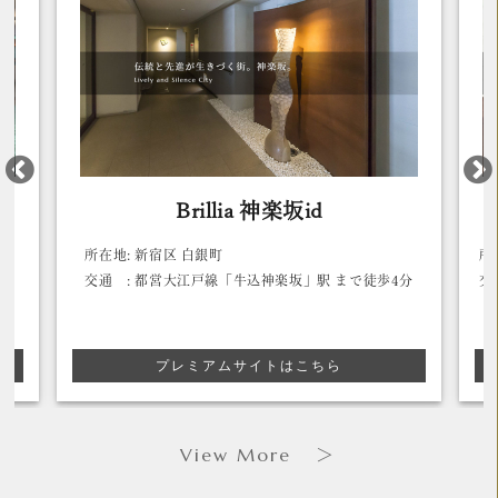
坂id
Brillia 文京江戸川橋
所在地:
文京区 水道 2丁目
坂」駅 まで徒歩4分
交通 :
東京メトロ有楽町線「江戸川橋」駅 まで
分
はこちら
プレミアムサイトはこちら
View More
＞